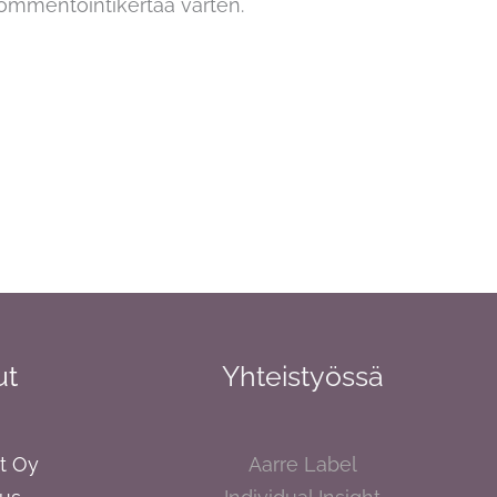
kommentointikertaa varten.
ut
Yhteistyössä
xt Oy
Aarre Label