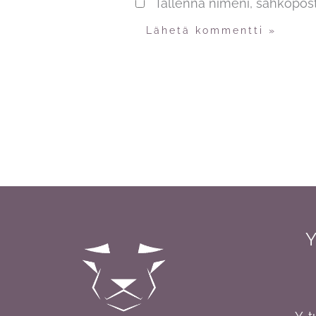
Tallenna nimeni, sähköpost
Y