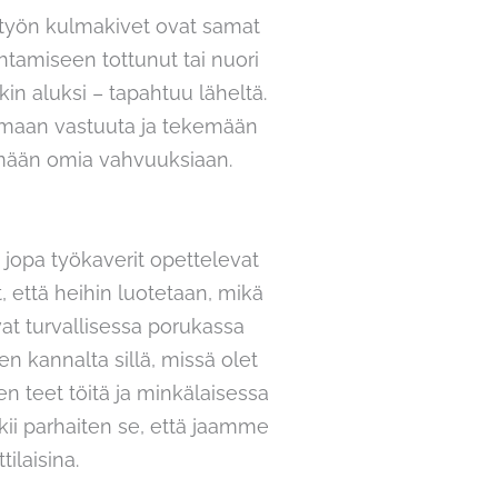
ilötyön kulmakivet ovat samat
ohtamiseen tottunut tai nuori
in aluksi – tapahtuu läheltä.
ttamaan vastuuta ja tekemään
tämään omia vahvuuksiaan.
 jopa työkaverit opettelevat
 että heihin luotetaan, mikä
ovat turvallisessa porukassa
en kannalta sillä, missä olet
en teet töitä ja minkälaisessa
okkii parhaiten se, että jaamme
ilaisina.