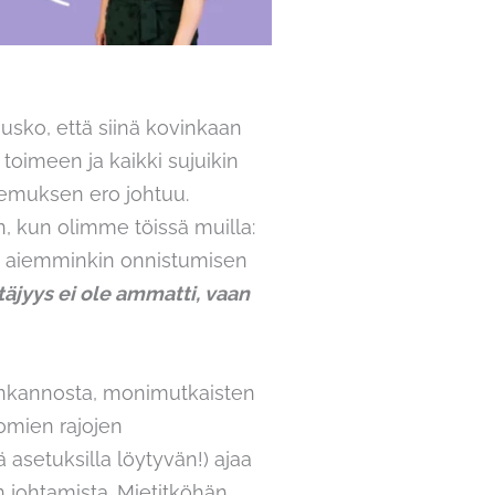
n usko, että siinä kovinkaan
toimeen ja kaikki sujuikin
emuksen ero johtuu.
n, kun olimme töissä muilla:
is aiemminkin onnistumisen
täjyys ei ole ammatti, vaan
unkannosta, monimutkaisten
omien rajojen
 asetuksilla löytyvän!) ajaa
n johtamista. Mietitköhän