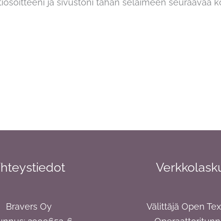
iosoitteeni ja sivustoni tähän selaimeen seuraavaa 
hteystiedot
Verkkolask
Bravers Oy
Välittäjä Open Te