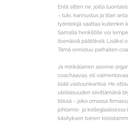
Entä sitten ne, joilla luonta
– tuki, kannustus ja tilan ant
työntekijä saattaa kuitenkin
Samalla henkilölle voi lempe
itsenäisiä päätöksiä. Lisäks
Tämä onnistuu parhaiten coac
Ja minkälainen asenne organi
coachaavaa, eli valmentavaa 
lisää vastuunkantoa. He ottava
uteliaisuuden siivittämänä täy
töissä – joko omassa firmassa 
johtamis- ja kollegiaalisessa 
käsityksen toinen toisistamme