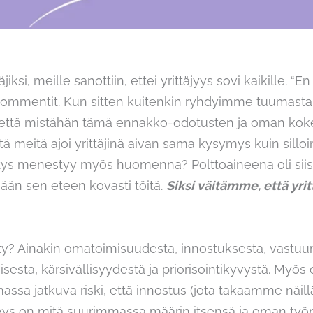
ksi, meille sanottiin, ettei yrittäjyys sovi kaikille. “E
t kommentit. Kun sitten kuitenkin ryhdyimme tuumasta 
 että mistähän tämä ennakko-odotusten ja oman kok
ä meitä ajoi yrittäjinä aivan sama kysymys kuin silloi
yritys menestyy myös huomenna? Polttoaineena oli si
ään sen eteen kovasti töitä.
Siksi väitämme, että yrit
hty? Ainakin omatoimisuudesta, innostuksesta, vastu
sta, kärsivällisyydestä ja priorisointikyvystä. Myös 
assa jatkuva riski, että innostus (jota takaamme näillä
isyys on mitä suurimmassa määrin itsensä ja oman työ