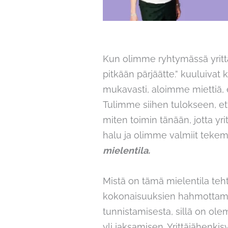
Kun olimme ryhtymässä yrittäji
pitkään pärjäätte.” kuuluiva
mukavasti, aloimme miettiä,
Tulimme siihen tulokseen, ett
miten toimin tänään, jotta 
halu ja olimme valmiit tekem
mielentila.
Mistä on tämä mielentila te
kokonaisuuksien hahmottamise
tunnistamisesta, sillä on olem
yli jaksamisen. Yrittäjähenk