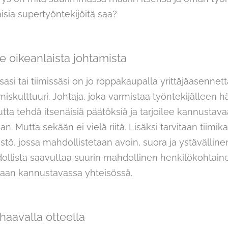
isia supertyöntekijöitä saa?
ee oikeanlaista johtamista
asi tai tiimissäsi on jo roppakaupalla yrittäjäasennett
miskulttuuri. Johtaja, joka varmistaa työntekijälleen 
tta tehdä itsenäisiä päätöksiä ja tarjoilee kannustav
 Mutta sekään ei vielä riitä. Lisäksi tarvitaan tiimika
tö, jossa mahdollistetaan avoin, suora ja ystävällinen
dollista saavuttaa suurin mahdollinen henkilökohtai
taan kannustavassa yhteisössä.
haavalla otteella