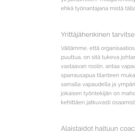
ehkä työnantajana mistä tälla
Yrittäjähenkinen tarvits
Väitämme, että organisaatioss
puuttua, on sitä tukeva johta
vastaavan roolin, antaa vapau
sparrausapua tilanteen mukaan.
samalla vapaudella ja ympäris
jokaisen työntekijän on mah
kehittäen jatkuvasti osaamis
Alaistaidot haltuun coac