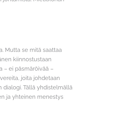
a. Mutta se mitä saattaa
hänen kiinnostustaan
aa – ei päsmäröivää –
vereita, joita johdetaan
 dialogi. Tällä yhdistelmällä
nen ja yhteinen menestys