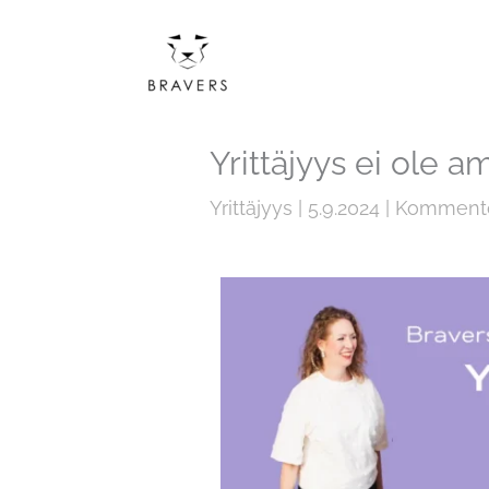
Siirry
sisältöön
Yrittäjyys ei ole a
Yrittäjyys
|
5.9.2024
|
Komment