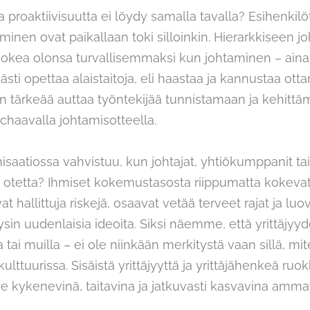
ista proaktiivisuutta ei löydy samalla tavalla? Esihenk
aminen ovat paikallaan toki silloinkin. Hierarkkiseen j
 kokea olonsa turvallisemmaksi kun johtaminen – ainak
ästi opettaa alaistaitoja, eli haastaa ja kannustaa o
i on tärkeää auttaa työntekijää tunnistamaan ja kehit
haavalla johtamisotteella.
saatiossa vahvistuu, kun johtajat, yhtiökumppanit tai
otetta? Ihmiset kokemustasosta riippumatta kokevat,
t hallittuja riskejä, osaavat vetää terveet rajat ja lu
sin uudenlaisia ideoita. Siksi näemme, että yrittäjyyd
tai muilla – ei ole niinkään merkitystä vaan sillä, mit
kulttuurissa. Sisäistä yrittäjyyttä ja yrittäjähenkeä ru
 kykenevinä, taitavina ja jatkuvasti kasvavina ammatt