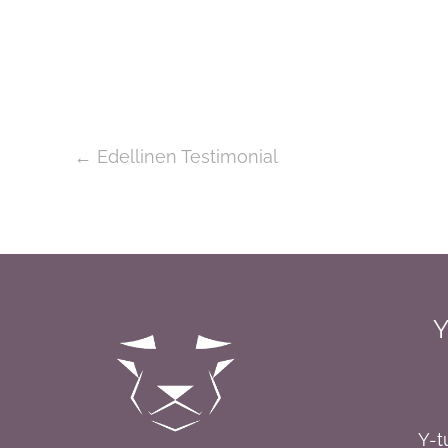
←
Edellinen Testimonial
Y
Y-t