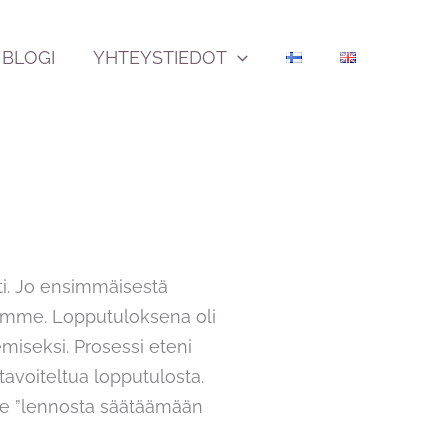
BLOGI
YHTEYSTIEDOT
ti. Jo ensimmäisestä
iimme. Lopputuloksena oli
miseksi. Prosessi eteni
tavoiteltua lopputulosta.
nee ”lennosta säätäämään