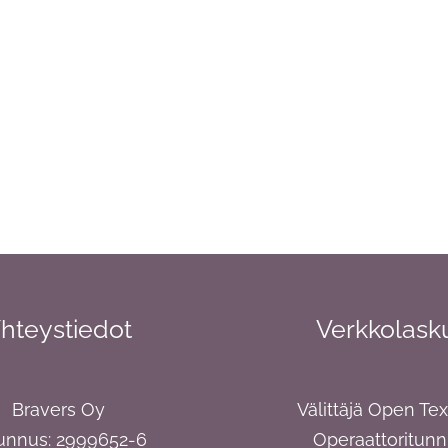
hteystiedot
Verkkolask
Bravers Oy
Välittäjä Open Te
unnus: 2999652-6
Operaattoritun