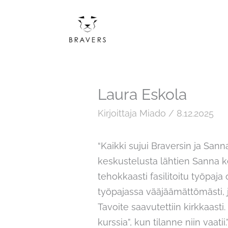
Siirry
sisältöön
Laura Eskola
Kirjoittaja
Miado
/
8.12.2025
“Kaikki sujui Braversin ja Sa
keskustelusta lähtien Sanna 
tehokkaasti fasilitoitu työpaj
työpajassa vääjäämättömästi, j
Tavoite saavutettiin kirkkaas
kurssia”, kun tilanne niin vaatii.