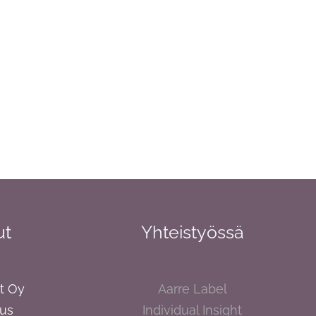
ut
Yhteistyössä
xt Oy
Aarre Label
nus
Individual Insight