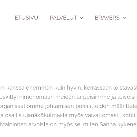
ETUSIVU
PALVELUT
BRAVERS
nnan kanssa enemmän kuin hyvin, kerrassaan loistavas
keskittyi nimenomaan meidän tarpeisiimme ja toiveis
a organisaatiomme johtamisen periaatteiden määrittele
a osallistujanäkökulmasta myös vaivattomasti, kohti 
ti. Maininnan arvoista on myös se, miten Sanna kyke
”